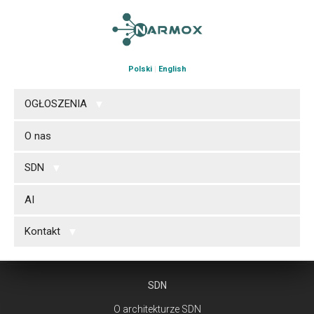
Polski
|
English
OGŁOSZENIA
O nas
SDN
AI
Kontakt
SDN
O architekturze SDN